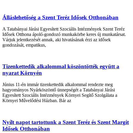
Álláslehetőség a Szent Teréz Idősek Otthonában
A Tatabányai Járási Egyesített Szociális Intézmények Szent Teréz
Idősek Otthona ápoló-gondozó munkakörbe keres új munkatársat.
Várjuk jelentkezését annak, aki hivatásának érzi az idősek
gondozását, empatikus,
Tizenkettedik alkalommal köszöntötték együtt a
nyarat Környén
Június 11-én immár tizenkettedik alkalommal rendezte meg
hagyományos Nyárköszöntő ünnepségét a Tatabányai Járási
Egyesített Szociális Intézmények Környei Segítő Szolgálata a
Környei Művelődési Házban. Bár az
Nyílt napot tartottunk a Szent Teréz és Szent Margit
Idősek Otthonában