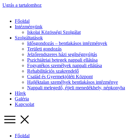
Ugrás a tartalomhoz
Főoldal
Intézményünk
Iskolai Közösségi Szolgálat
Szolgáltatások
Idősgondozás – bentlakásos intézmények
Területi gondozás
Jelzőrendszeres házi segítségnyújtás
Pszichiátriai betegek nappali ellátása
Fogyatékos személyek nappali ellátása
Rehabilitációs szakrendelő
Család és Gyermekjóléti Központ
Hajléktalan személyek bentlakásos intézménye
Nappali melegedő, éjjeli menedékhely, népkonyha
Hírek
Galéria
Kapcsolat
Főoldal