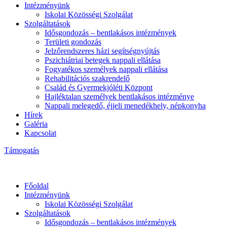
Intézményünk
Iskolai Közösségi Szolgálat
Szolgáltatások
Idősgondozás – bentlakásos intézmények
Területi gondozás
Jelzőrendszeres házi segítségnyújtás
Pszichiátriai betegek nappali ellátása
Fogyatékos személyek nappali ellátása
Rehabilitációs szakrendelő
Család és Gyermekjóléti Központ
Hajléktalan személyek bentlakásos intézménye
Nappali melegedő, éjjeli menedékhely, népkonyha
Hírek
Galéria
Kapcsolat
Támogatás
Főoldal
Intézményünk
Iskolai Közösségi Szolgálat
Szolgáltatások
Idősgondozás – bentlakásos intézmények