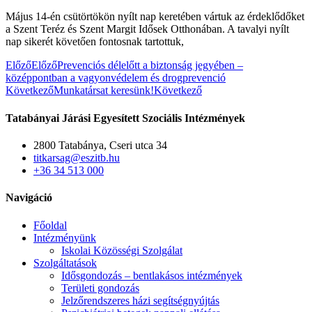
Május 14-én csütörtökön nyílt nap keretében vártuk az érdeklődőket
a Szent Teréz és Szent Margit Idősek Otthonában. A tavalyi nyílt
nap sikerét követően fontosnak tartottuk,
Előző
Előző
Prevenciós délelőtt a biztonság jegyében –
középpontban a vagyonvédelem és drogprevenció
Következő
Munkatársat keresünk!
Következő
Tatabányai Járási Egyesített Szociális Intézmények
2800 Tatabánya, Cseri utca 34
titkarsag@eszitb.hu
+36 34 513 000
Navigáció
Főoldal
Intézményünk
Iskolai Közösségi Szolgálat
Szolgáltatások
Idősgondozás – bentlakásos intézmények
Területi gondozás
Jelzőrendszeres házi segítségnyújtás