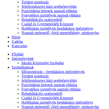
Területi gondozás
Jelzőrendszeres házi segítségnyújtás
Pszichiátriai betegek nappali ellátása
Fogyatékos személyek nappali ellátása
Rehabilitációs szakrendelő
Család és Gyermekjóléti Központ
Hajléktalan személyek bentlakásos intézménye
Nappali melegedő, éjjeli menedékhely, népkonyha
Hírek
Galéria
Kapcsolat
Főoldal
Intézményünk
Iskolai Közösségi Szolgálat
Szolgáltatások
Idősgondozás – bentlakásos intézmények
Területi gondozás
Jelzőrendszeres házi segítségnyújtás
Pszichiátriai betegek nappali ellátása
Fogyatékos személyek nappali ellátása
Rehabilitációs szakrendelő
Család és Gyermekjóléti Központ
Hajléktalan személyek bentlakásos intézménye
Nappali melegedő, éjjeli menedékhely, népkonyha