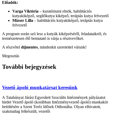
Előadók:
Varga Viktória
– kuratóriumi elnök, habilitációs
kutyakiképző, segítőkutya kiképző, terápiás kutya felvezető
Mizser Lilla
– habilitációs kutyakiképző, terápiás kutya
felvezető
A program során szó lesz a kutyák kiképzéséről, feladataikról, és
természetesen élő bemutató is várja a résztvevőket.
A részvétel
díjmentes
, mindenkit szeretettel várunk!
Megosztás
További bejegyzések
Vezető ápoló munkatársat keresünk
A Tatabányai Járási Egyesített Szociális Intézmények pályázatot
hirdet Vezető ápoló (korábban Intézményvezető ápoló) munkakör
betöltésére a Szent Teréz Idősek Otthonába. Olyan elhivatott,
szakmailag felkészült, vezetői